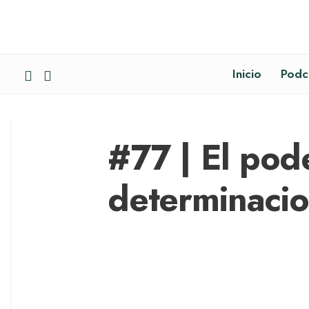
Inicio
Podc
#77 | El pod
determinaci