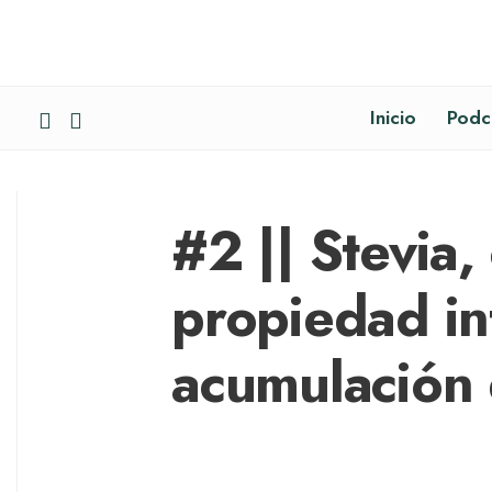
Inicio
Podc
#2 || Stevia,
propiedad int
acumulación 