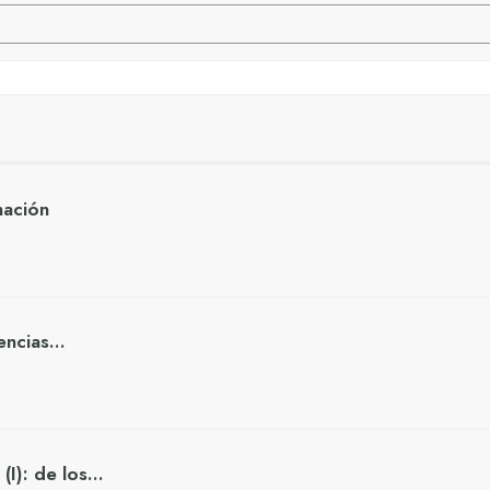
nación
ciencias…
 (I): de los…