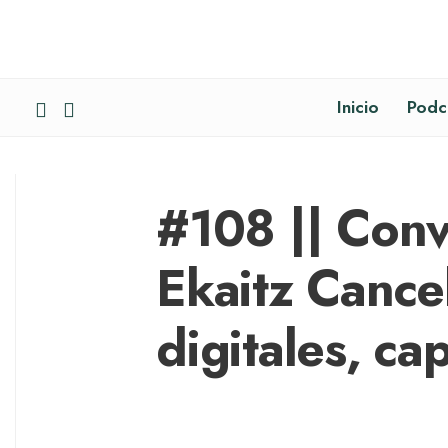
Inicio
Podc
#108 || Conv
Ekaitz Cance
digitales, ca