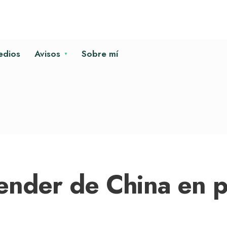
edios
Avisos
Sobre mí
er de China en polí