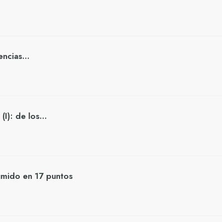
ciencias…
 (I): de los…
umido en 17 puntos