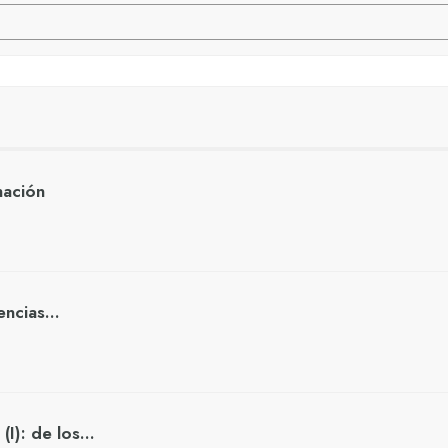
nación
ciencias…
 (I): de los…