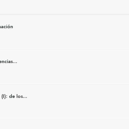
nación
ciencias…
 (I): de los…