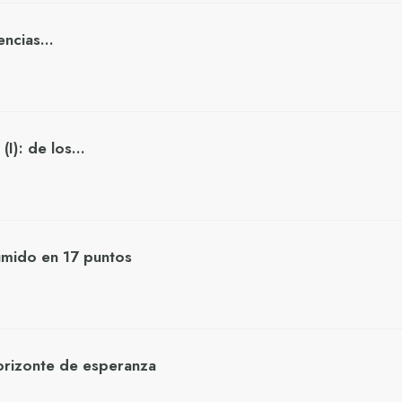
ciencias…
 (I): de los…
umido en 17 puntos
orizonte de esperanza