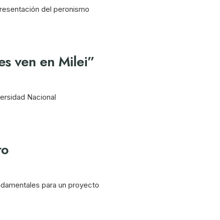
epresentación del peronismo
es ven en Milei”
versidad Nacional
ro
undamentales para un proyecto