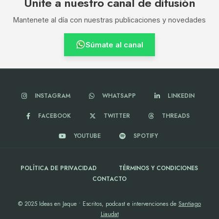
Unite a nuestro canal de difusión
Mantenete al día con nuestras publicaciones y novedades
Súmate al canal
INSTAGRAM
WHATSAPP
LINKEDIN
FACEBOOK
TWITTER
THREADS
YOUTUBE
SPOTIFY
POLÍTICA DE PRIVACIDAD
TÉRMINOS Y CONDICIONES
CONTACTO
© 2025 Ideas en Jaque • Escritos, podcast e intervenciones de
Santiago
Liaudat