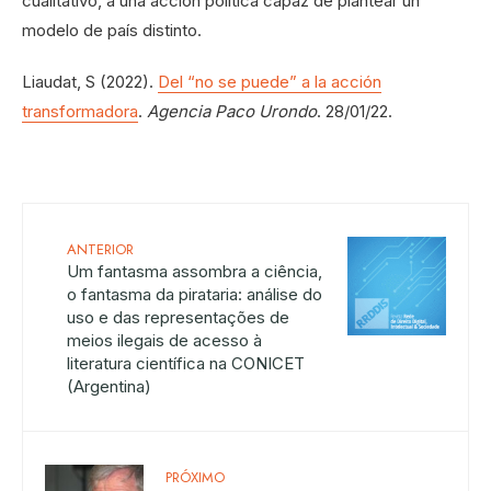
cualitativo, a una acción política capaz de plantear un
modelo de país distinto.
Liaudat, S (2022).
Del “no se puede” a la acción
transformadora
.
Agencia Paco Urondo
. 28/01/22.
ANTERIOR
Um fantasma assombra a ciência,
o fantasma da pirataria: análise do
uso e das representações de
meios ilegais de acesso à
literatura científica na CONICET
(Argentina)
PRÓXIMO